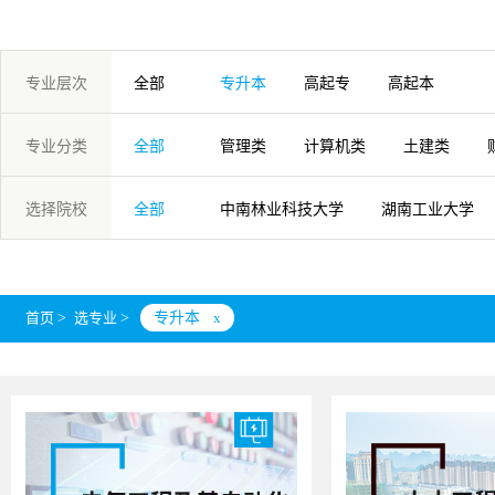
专业层次
全部
专升本
高起专
高起本
专业分类
全部
管理类
计算机类
土建类
交通运输类
石化地矿类
艺术
选择院校
全部
中南林业科技大学
湖南工业大学
湘潭大学
湖南财经工业职业技术学
南华大学
长沙师范学院
湖南
首页
>
选专业
>
专升本
x