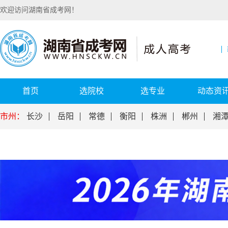
欢迎访问湖南省成考网！
首页
选院校
选专业
动态资
市州：
长沙
岳阳
常德
衡阳
株洲
郴州
湘