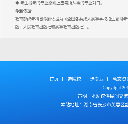
◆ 考生报考的专业原则上应与所从事的专业对口。
命题依据:
教育部统考科目命题依据为《全国各类成人高等学校招生复习考试
版，人民教育出版社和高等教育出版社）。
首页
选院校
选专业
动态资
Copyright 2
声明：本站仅供民间交流
本站地址：湖南省长沙市芙蓉区韶山北路