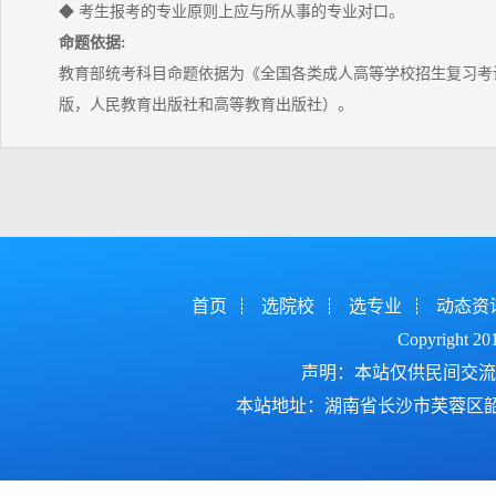
◆ 考生报考的专业原则上应与所从事的专业对口。
命题依据:
教育部统考科目命题依据为《全国各类成人高等学校招生复习考试
版，人民教育出版社和高等教育出版社）。
首页
选院校
选专业
动态资
Copyright 2
声明：本站仅供民间交流
本站地址：湖南省长沙市芙蓉区韶山北路