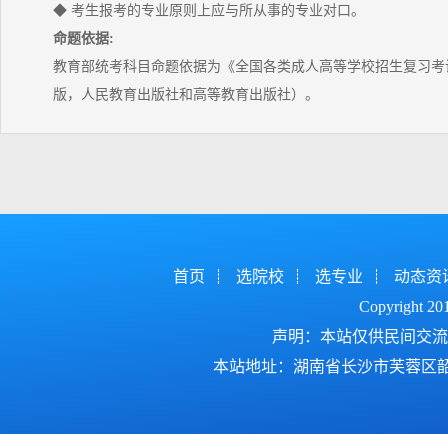
◆ 考生报考的专业原则上应与所从事的专业对口。
命题依据:
教育部统考科目命题依据为《全国各类成人高等学校招生复习考试
版，人民教育出版社和高等教育出版社）。
首页
选院校
选专业
动态资
Copyright 2
声明：本站仅供民间交流
本站地址：湖南省长沙市芙蓉区韶山北路