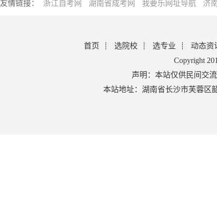
友情链接：
浙江自考网
湖南省成考网
我要乐网址导航
济
首页
选院校
选专业
动态资
Copyright 2
声明：本站仅供民间交流
本站地址：湖南省长沙市芙蓉区韶山北路