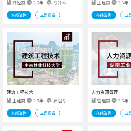
财经类
2.5年
专升本
土建类
2.5年
在线咨询
立即报名
在线咨询
立
建筑工程技术
人力资源管理
土建类
2.5年
高起专
管理类
2.5年
在线咨询
立即报名
在线咨询
立