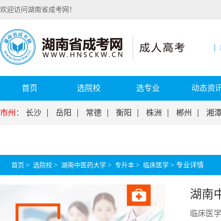
欢迎访问湖南省成考网！
首页
选院校
选专业
动态资
市州：
长沙
岳阳
常德
衡阳
株洲
郴州
湘
首页
>
选院校
>
湖南中医药大学
>
专升本
>
临床医学
>
专业详情
湖南
临床医