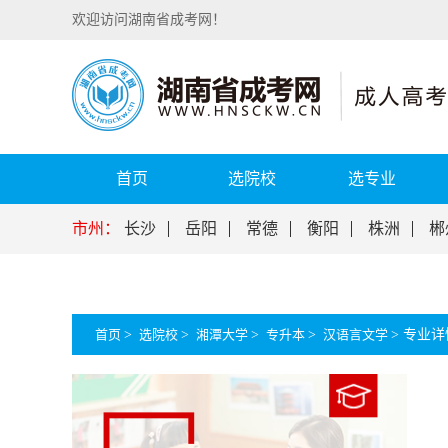
欢迎访问湖南省成考网！
首页
选院校
选专业
市州：
长沙
岳阳
常德
衡阳
株洲
郴
首页
>
选院校
>
湘潭大学
>
专升本
>
汉语言文学
>
专业详