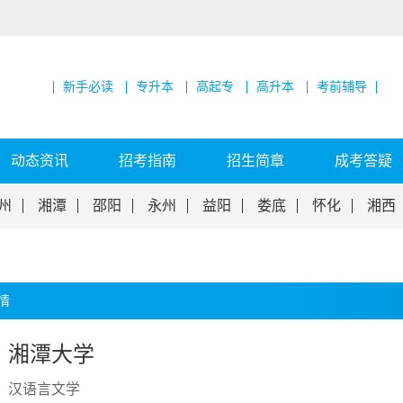
新手必读
专升本
高起专
高升本
考前辅导
动态资讯
招考指南
招生简章
成考答疑
州
湘潭
邵阳
永州
益阳
娄底
怀化
湘西
情
湘潭大学
汉语言文学