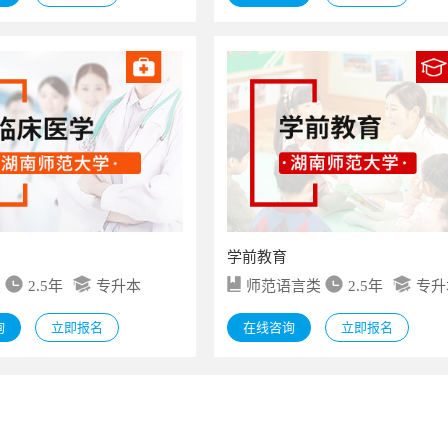
学前教育
类
2.5年
专升本
师范语言类
2.5年
专升
询
立即报名
在线咨询
立即报名