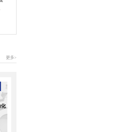
或
、
更多>