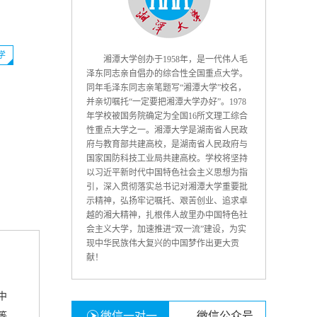
学
湘潭大学创办于1958年，是一代伟人毛
泽东同志亲自倡办的综合性全国重点大学。
同年毛泽东同志亲笔题写“湘潭大学”校名，
并亲切嘱托“一定要把湘潭大学办好”。1978
年学校被国务院确定为全国16所文理工综合
性重点大学之一。湘潭大学是湖南省人民政
府与教育部共建高校，是湖南省人民政府与
国家国防科技工业局共建高校。学校将坚持
以习近平新时代中国特色社会主义思想为指
引，深入贯彻落实总书记对湘潭大学重要批
示精神，弘扬牢记嘱托、艰苦创业、追求卓
越的湘大精神，扎根伟人故里办中国特色社
会主义大学，加速推进“双一流”建设，为实
现中华民族伟大复兴的中国梦作出更大贡
献！
中
微信一对一
微信公众号
等