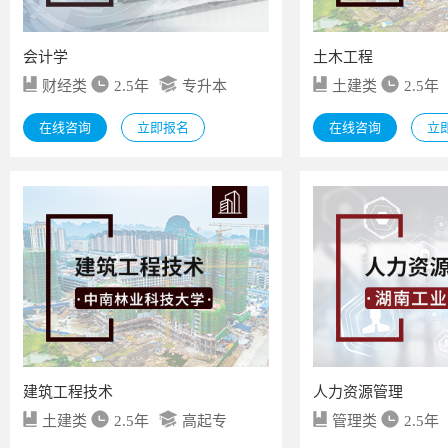
会计学
土木工程
财经类
2.5年
专升本
土建类
2.5年
在线咨询
立即报名
在线咨询
立
建筑工程技术
人力资源管理
土建类
2.5年
高起专
管理类
2.5年