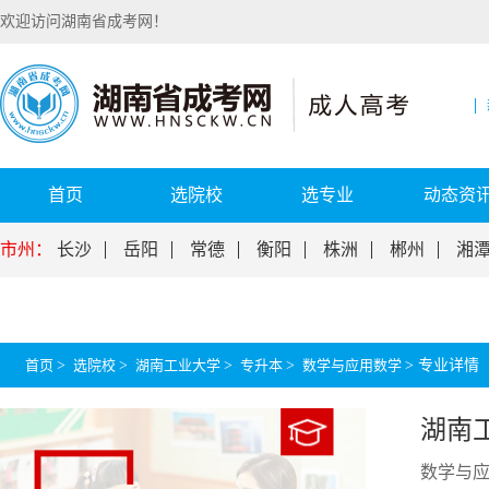
欢迎访问湖南省成考网！
首页
选院校
选专业
动态资
市州：
长沙
岳阳
常德
衡阳
株洲
郴州
湘
首页
>
选院校
>
湖南工业大学
>
专升本
>
数学与应用数学
>
专业详情
湖南
数学与