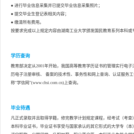
● 进行毕业信息采集并已提交毕业信息采集照片；
● 提交毕业生登记表相关内容；
● 缴清所有费用。
按要求完成以上规定内容由湖南工业大学颁发国民教育系列本科或
学历查询
教育部决定从2001年开始，我国高等教育学历证书的管理实行电
历电子注册审核、 备案的技术性、事务性和网上查询、认证服务工
称“学信网”(www.chsi.com.cn)上查询。
毕业待遇
凡正式录取并且取得学籍，修完教学计划规定课程，经考试（考查
本科毕业证书，毕业证书享受与国家承认的
其它形式的
大学专（本