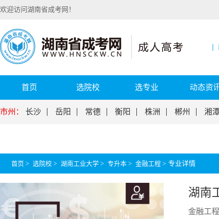
欢迎访问湖南省成考网！
首页
选院校
选专业
动态资
市州：
长沙
岳阳
常德
衡阳
株洲
郴州
湘
首页
>
选院校
>
湖南工业大学
>
专升本
>
金融工程
>
专业详情
湖南
金融工