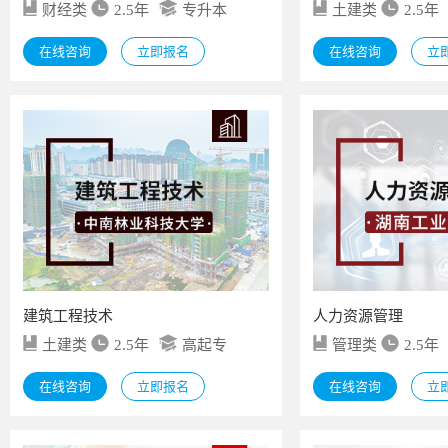
财经类
2.5年
专升本
土建类
2.5年
在线咨询
立即报名
在线咨询
立
建筑工程技术
人力资源管理
土建类
2.5年
高起专
管理类
2.5年
在线咨询
立即报名
在线咨询
立