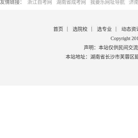
友情链接：
浙江自考网
湖南省成考网
我要乐网址导航
济
首页
选院校
选专业
动态资
Copyright 2
声明：本站仅供民间交流
本站地址：湖南省长沙市芙蓉区韶山北路