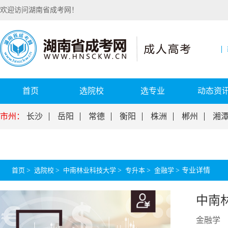
欢迎访问湖南省成考网！
首页
选院校
选专业
动态资
市州：
长沙
岳阳
常德
衡阳
株洲
郴州
湘
首页
>
选院校
>
中南林业科技大学
>
专升本
>
金融学
>
专业详情
中南
金融学