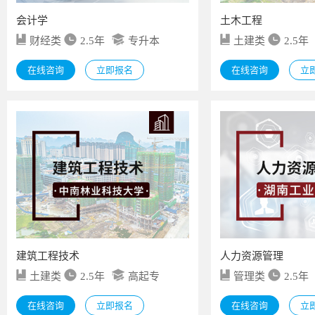
会计学
土木工程
财经类
2.5年
专升本
土建类
2.5年
在线咨询
立即报名
在线咨询
立
建筑工程技术
人力资源管理
土建类
2.5年
高起专
管理类
2.5年
在线咨询
立即报名
在线咨询
立