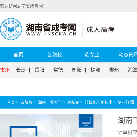
欢迎访问湖南省成考网！
首页
选院校
选专业
动态资
市州：
长沙
岳阳
常德
衡阳
株洲
郴州
湘
首页
>
选院校
>
湖南工业大学
>
高起专
>
计算机应用技术
>
专业详情
湖南
计算机