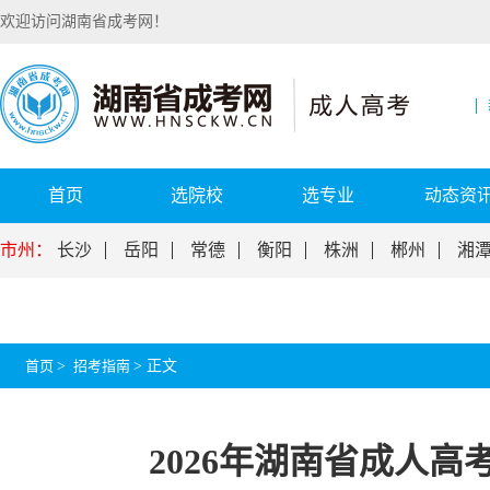
欢迎访问湖南省成考网！
首页
选院校
选专业
动态资
市州：
长沙
岳阳
常德
衡阳
株洲
郴州
湘
首页
>
招考指南
>
正文
2026年湖南省成人