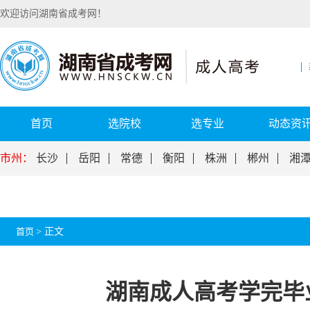
欢迎访问湖南省成考网！
首页
选院校
选专业
动态资
市州：
长沙
岳阳
常德
衡阳
株洲
郴州
湘
首页
>
正文
湖南成人高考学完毕