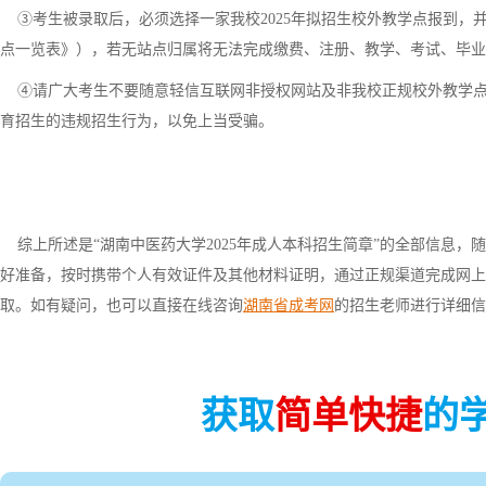
③考生被录取后，必须选择一家我校2025年拟招生校外教学点报到，并
点一览表》），若无站点归属将无法完成缴费、注册、教学、考试、毕业
④请广大考生不要随意轻信互联网非授权网站及非我校正规校外教学点
育招生的违规招生行为，以免上当受骗。
综上所述是“湖南中医药大学2025年成人本科招生简章”的全部信息，
好准备，按时携带个人有效证件及其他材料证明，通过正规渠道完成网上
取。如有疑问，也可以直接在线咨询
湖南省成考网
的招生老师进行详细信
获取
简单快捷
的