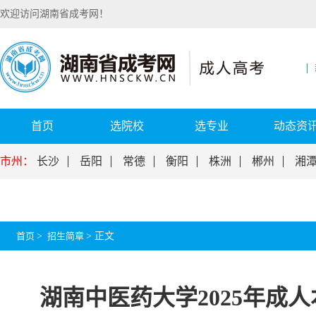
欢迎访问湖南省成考网！
首页
选院校
选专业
动态资
市州：
长沙
岳阳
常德
衡阳
株洲
郴州
湘
首页
>
招生简章
>
正文
湖南中医药大学2025年成