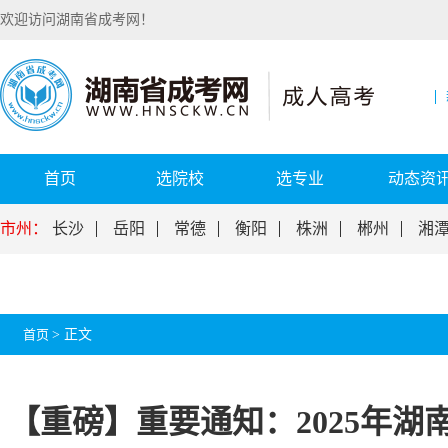
欢迎访问湖南省成考网！
首页
选院校
选专业
动态资
市州：
长沙
岳阳
常德
衡阳
株洲
郴州
湘
首页
>
正文
【重磅】重要通知：2025年