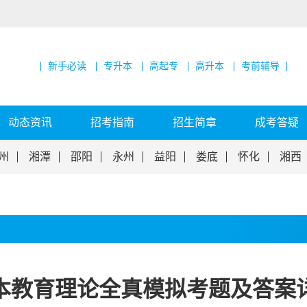
新手必读
专升本
高起专
高升本
考前辅导
动态资讯
招考指南
招生简章
成考答疑
州
湘潭
邵阳
永州
益阳
娄底
怀化
湘西
升本教育理论全真模拟考题及答案