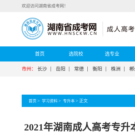
欢迎访问湖南省成考网！
首页
选院校
选专业
市州：
长沙
岳阳
常德
衡阳
株洲
郴
首页
>
学习资料
>
专升本
>
正文
2021年湖南成人高考专