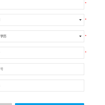
*
*
*
*