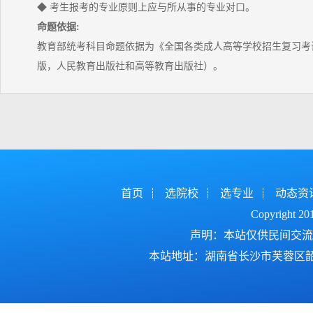
◆ 考生报考的专业原则上应与所从事的专业对口。
命题依据:
教育部统考科目命题依据为《全国各类成人高等学校招生复习考试
版，人民教育出版社和高等教育出版社）。
首页
选院校
选专业
动态资
Copyright 2
声明：本站仅供民间交流
本站地址：湖南省长沙市芙蓉区韶山北路