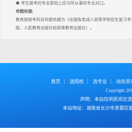
◆ 考生报考的专业原则上应与所从事的专业对口。
命题依据:
教育部统考科目命题依据为《全国各类成人高等学校招生复习考试
版，人民教育出版社和高等教育出版社）。
首页
选院校
选专业
动态资
Copyright 2
声明：本站仅供民间交流
本站地址：湖南省长沙市芙蓉区韶山北路