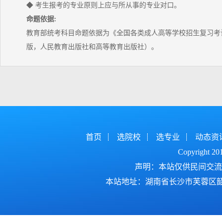
◆ 考生报考的专业原则上应与所从事的专业对口。
命题依据:
教育部统考科目命题依据为《全国各类成人高等学校招生复习考试
版，人民教育出版社和高等教育出版社）。
首页
选院校
选专业
动态资
Copyright 2
声明：本站仅供民间交流
本站地址：湖南省长沙市芙蓉区韶山北路